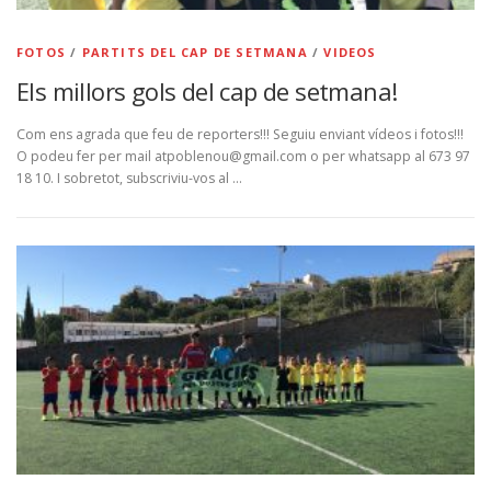
FOTOS
/
PARTITS DEL CAP DE SETMANA
/
VIDEOS
Els millors gols del cap de setmana!
Com ens agrada que feu de reporters!!! Seguiu enviant vídeos i fotos!!!
O podeu fer per mail atpoblenou@gmail.com o per whatsapp al 673 97
18 10. I sobretot, subscriviu-vos al …