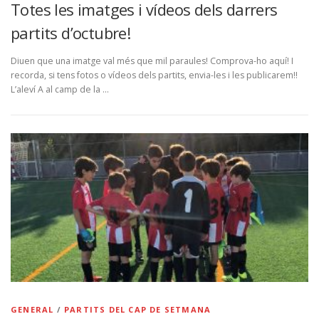
Totes les imatges i vídeos dels darrers
partits d’octubre!
Diuen que una imatge val més que mil paraules! Comprova-ho aquí! I
recorda, si tens fotos o vídeos dels partits, envia-les i les publicarem!!
L’aleví A al camp de la …
GENERAL
/
PARTITS DEL CAP DE SETMANA