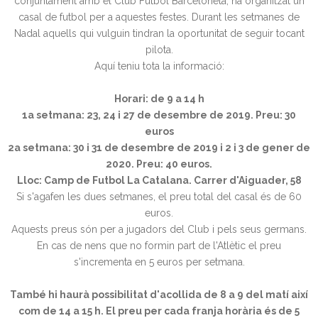
conjuntament amb el Club Futbol Barceloneta, ha organitzat un
casal de futbol per a aquestes festes. Durant les setmanes de
Nadal aquells qui vulguin tindran la oportunitat de seguir tocant
pilota.
Aquí teniu tota la informació:
Horari: de 9 a 14 h
1a setmana: 23, 24 i 27 de desembre de 2019. Preu: 30
euros
2a setmana: 30 i 31 de desembre de 2019 i 2 i 3 de gener de
2020. Preu: 40 euros.
Lloc: Camp de Futbol La Catalana. Carrer d'Aiguader, 58
Si s'agafen les dues setmanes, el preu total del casal és de 60
euros.
Aquests preus són per a jugadors del Club i pels seus germans.
En cas de nens que no formin part de l'Atlètic el preu
s'incrementa en 5 euros per setmana.
També hi haurà possibilitat d'acollida de 8 a 9 del matí així
com de 14 a 15 h. El preu per cada franja horària és de 5