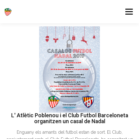
Menú
INICI
EL CLUB
EQUIPS
JUGA AMB NOSALTRES
ACTUALITAT
FES-TE SOCI
CONTACTE
L' Atlètic Poblenou i el Club Futbol Barceloneta
organitzen un casal de Nadal
Enguany els amants del futbol estan de sort. El Club,