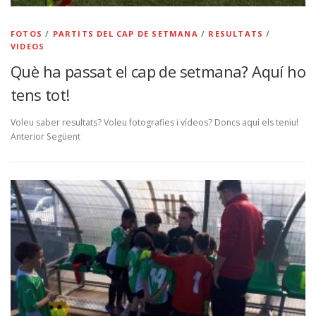
FOTOS
/
PARTITS DEL CAP DE SETMANA
/
RESULTATS
/
VIDEOS
Què ha passat el cap de setmana? Aquí ho
tens tot!
Voleu saber resultats? Voleu fotografies i vídeos? Doncs aquí els teniu!
Anterior Següent