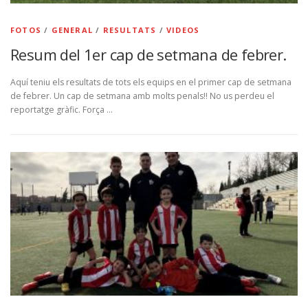
FOTOS
/
GENERAL
/
RESULTATS
/
VIDEOS
Resum del 1er cap de setmana de febrer.
Aquí teniu els resultats de tots els equips en el primer cap de setmana
de febrer. Un cap de setmana amb molts penals!! No us perdeu el
reportatge gràfic. Força …