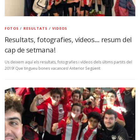
FOTOS
/
RESULTATS
/
VIDEOS
Resultats, fotografies, vídeos… resum del
cap de setmana!
Us deixem aquí els resultats, fotografies i vídeos dels últims partits del
2019! Que tingueu bones vacances! Anterior Següent