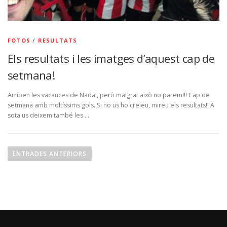
FOTOS
/
RESULTATS
Els resultats i les imatges d’aquest cap de
setmana!
Arriben les vacances de Nadal, però malgrat això no parem!!! Cap de
setmana amb moltíssims gols. Si no us ho creieu, mireu els resultats!! A
sota us deixem també les …
ENTRADES ANTERIORS