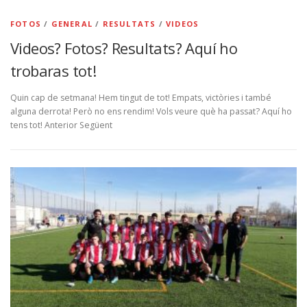
FOTOS
/
GENERAL
/
RESULTATS
/
VIDEOS
Videos? Fotos? Resultats? Aquí ho
trobaras tot!
Quin cap de setmana! Hem tingut de tot! Empats, victòries i també
alguna derrota! Però no ens rendim! Vols veure què ha passat? Aquí ho
tens tot! Anterior Següent