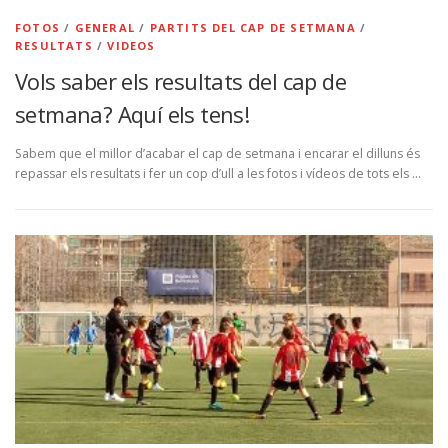
FOTOS
/
GENERAL
/
PARTITS DEL CAP DE SETMANA
/
RESULTATS
/
VIDEOS
Vols saber els resultats del cap de
setmana? Aquí els tens!
Sabem que el millor d’acabar el cap de setmana i encarar el dilluns és
repassar els resultats i fer un cop d’ull a les fotos i vídeos de tots els …