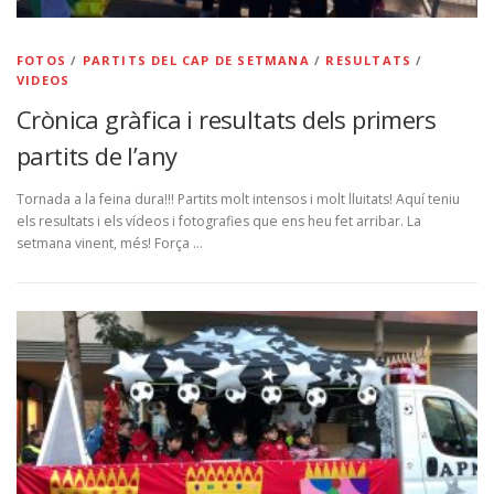
FOTOS
/
PARTITS DEL CAP DE SETMANA
/
RESULTATS
/
VIDEOS
Crònica gràfica i resultats dels primers
partits de l’any
Tornada a la feina dura!!! Partits molt intensos i molt lluitats! Aquí teniu
els resultats i els vídeos i fotografies que ens heu fet arribar. La
setmana vinent, més! Força …