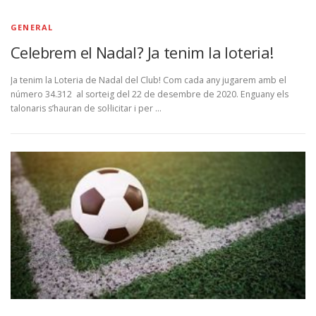
GENERAL
Celebrem el Nadal? Ja tenim la loteria!
Ja tenim la Loteria de Nadal del Club! Com cada any jugarem amb el
número 34.312 al sorteig del 22 de desembre de 2020. Enguany els
talonaris s’hauran de sol·licitar i per …