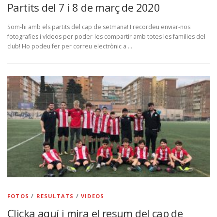
Partits del 7 i 8 de març de 2020
Som-hi amb els partits del cap de setmana! I recordeu enviar-nos
fotografies i vídeos per poder-les compartir amb totes les families del
club! Ho podeu fer per correu electrònic a …
FOTOS
/
RESULTATS
/
VIDEOS
Clicka aquí i mira el resum del cap de