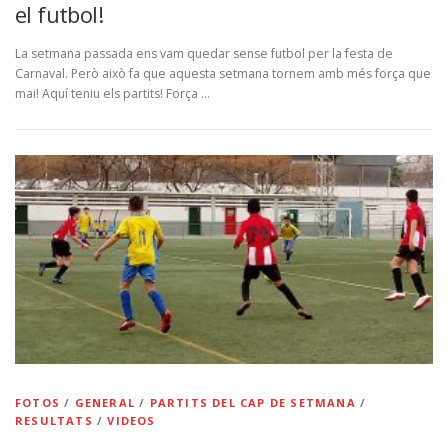
el futbol!
La setmana passada ens vam quedar sense futbol per la festa de
Carnaval. Però això fa que aquesta setmana tornem amb més força que
mai! Aquí teniu els partits! Força …
FOTOS
/
GENERAL
/
PARTITS DEL CAP DE SETMANA
/
RESULTATS
/
VIDEOS