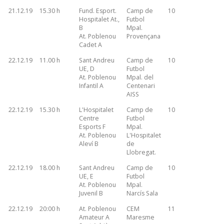
21.12.19
15.30 h
Fund. Esport.
Camp de
10
Hospitalet At.,
Futbol
B
Mpal.
At. Poblenou
Provençana
Cadet A
22.12.19
11.00 h
Sant Andreu
Camp de
10
UE, D
Futbol
At. Poblenou
Mpal. del
Infantil A
Centenari
AISS
22.12.19
15.30 h
L'Hospitalet
Camp de
10
Centre
Futbol
Esports F
Mpal.
At. Poblenou
L'Hospitalet
Aleví B
de
Llobregat.
22.12.19
18.00 h
Sant Andreu
Camp de
10
UE, E
Futbol
At. Poblenou
Mpal.
Juvenil B
Narcís Sala
22.12.19
20:00 h
At. Poblenou
CEM
11
Amateur A
Maresme