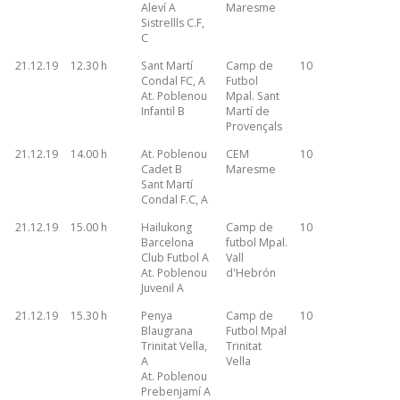
Aleví A
Maresme
Sistrellls C.F,
C
21.12.19
12.30 h
Sant Martí
Camp de
10
Condal FC, A
Futbol
At. Poblenou
Mpal. Sant
Infantil B
Martí de
Provençals
21.12.19
14.00 h
At. Poblenou
CEM
10
Cadet B
Maresme
Sant Martí
Condal F.C, A
21.12.19
15.00 h
Hailukong
Camp de
10
Barcelona
futbol Mpal.
Club Futbol A
Vall
At. Poblenou
d'Hebrón
Juvenil A
21.12.19
15.30 h
Penya
Camp de
10
Blaugrana
Futbol Mpal
Trinitat Vella,
Trinitat
A
Vella
At. Poblenou
Prebenjamí A