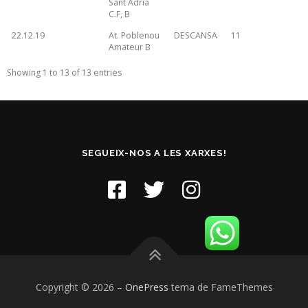
Sant Adrià
C.F, B
22.12.19
At. Poblenou
DESCANSA
11
Amateur B
Showing 1 to 13 of 13 entries
SEGUEIX-NOS A LES XARXES!
Copyright © 2026
–
OnePress
tema de FameThemes