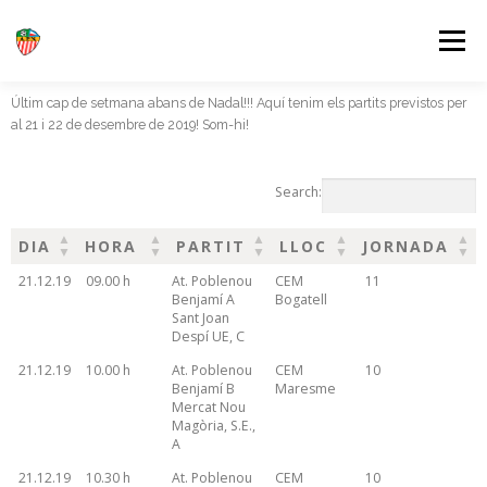
Menú
Últim cap de setmana abans de Nadal!!! Aquí tenim els partits previstos per
INICI
EL CLUB
EQUIPS
al 21 i 22 de desembre de 2019! Som-hi!
Search:
JUGA AMB NOSALTRES
ACTUALITAT
DIA
HORA
PARTIT
LLOC
JORNADA
DIA
HORA
PARTIT
LLOC
JORNADA
21.12.19
09.00 h
At. Poblenou
CEM
11
FES-TE SOCI
CONTACTE
Benjamí A
Bogatell
Sant Joan
Despí UE, C
21.12.19
10.00 h
At. Poblenou
CEM
10
Benjamí B
Maresme
Mercat Nou
Magòria, S.E.,
A
21.12.19
10.30 h
At. Poblenou
CEM
10